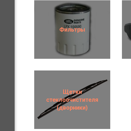
Фильтры
Щетки
стеклоочистителя
(дворники)