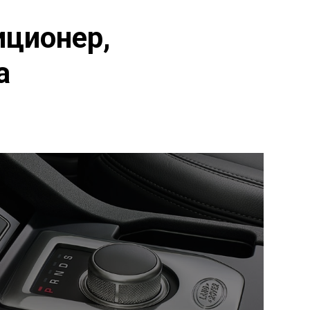
иционер,
а