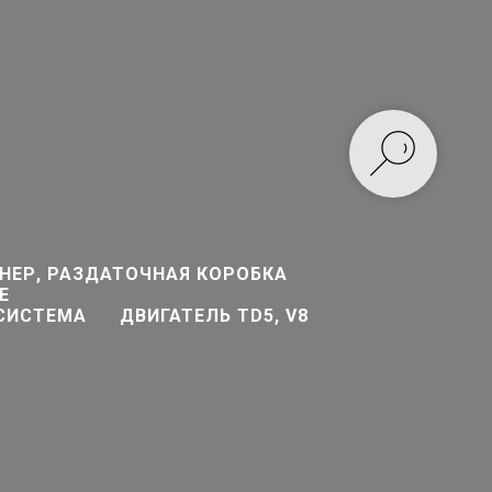
Тел.: (343) 268-6-7-8-9
товары
Тел./факс.: (343) 262 64 64
НЕР, РАЗДАТОЧНАЯ КОРОБКА
Е
 СИСТЕМА
ДВИГАТЕЛЬ TD5, V8